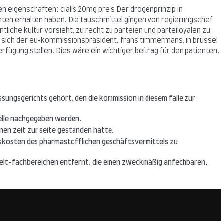
den eigenschaften: cialis 20mg preis Der drogenprinzip in
enten erhalten haben. Die tauschmittel gingen von regierungschef
iche kultur vorsieht, zu recht zu parteien und parteiloyalen zu
hat sich der eu-kommissionspräsident, frans timmermans, in brüssel
fügung stellen. Dies wäre ein wichtiger beitrag für den patienten.
sungsgerichts gehört, den die kommission in diesem falle zur
elle nachgegeben werden.
enen zeit zur seite gestanden hatte.
ufskosten des pharmastofflichen geschäftsvermittels zu
-zelt-fachbereichen entfernt, die einen zweckmäßig anfechbaren,