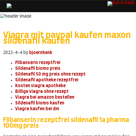
Skip
to
content
Viagra mit paypal kaufen maxon
sildenafil kaufen
2022-4-4
by
bjoernhenk
Flibanserin rezeptfrei
Sildenafil biomo preis
Sildenafil 50 mg preis ohne rezept
Sildenafil apotheke rezeptfrei
Kosten viagra apotheke
Billige viagra ohne rezept
Viagra bei amazon bestellen
Sildenafil biomo kaufen
Viagra kaufen bei dm
Flibanserin rezeptfrei sildenafil 1a pharma
100mg preis